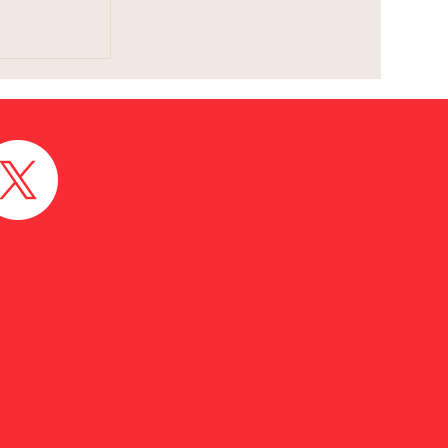
 Toluca
co en
 Peace