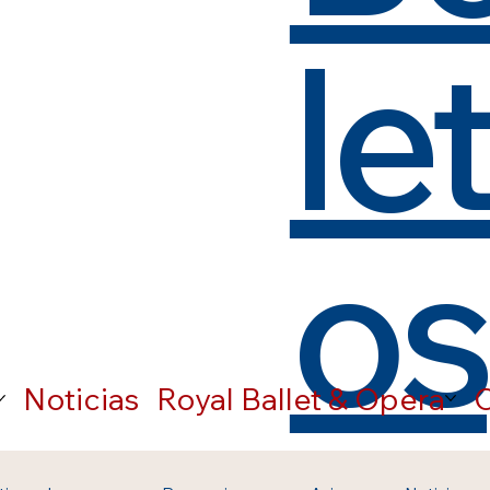
le
os
Noticias
Royal Ballet & Opera
C