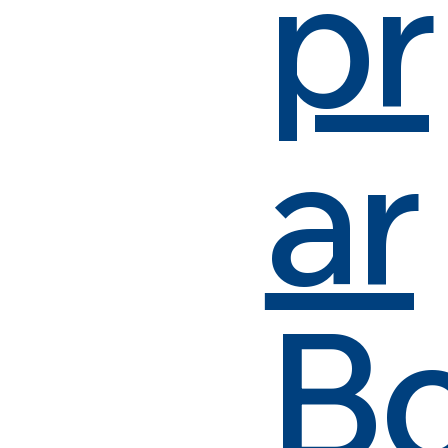
pr
ar
B