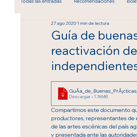
Todas las entradas
Recomendaciones
Bole
27 ago 2020
1 min de lectura
Royal Ballet & Opera
Guía de buenas 
reactivación d
independientes
GuÃ­a_de_Buenas_PrÃ¡cticas
Descargar • 1.76MB
Compartimos este documento que
productores, representantes de 
de las artes escénicas del país a
y presentada ante las autoridades