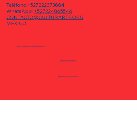
Teléfono:
+527222373884
WhatsApp:
+527224865546
CONTACTO@CULTURARTE.ORG
MÉXICO
CulturArte trae de regreso "Hijo de la...":
El éxito internacional que aborda la
Derechos Reservados 2026 CulturArte ®
maternidad en época de redes sociales
AVISO DE PRIVACIDAD
TÉRMINOS Y CONDICIONES