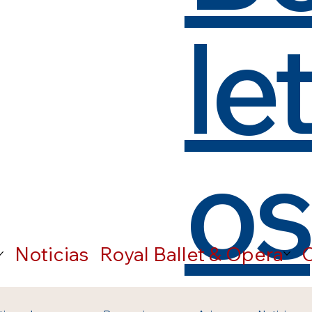
le
os
Noticias
Royal Ballet & Opera
C