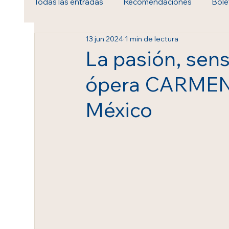
Todas las entradas
Recomendaciones
Bole
13 jun 2024
1 min de lectura
Royal Ballet & Opera
La pasión, sens
ópera CARMEN 
México