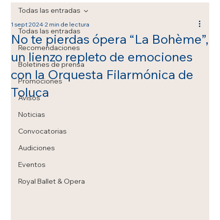
Todas las entradas
1 sept 2024
2 min de lectura
Todas las entradas
No te pierdas ópera “La Bohème”,
Recomendaciones
un lienzo repleto de emociones
Boletines de prensa
con la Orquesta Filarmónica de
Promociones
Toluca
Avisos
Noticias
Convocatorias
Audiciones
Eventos
Royal Ballet & Opera