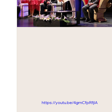
https://youtu.be/4gmCfpRfjlA