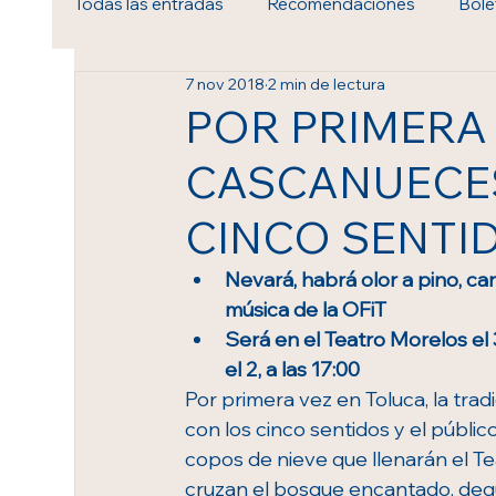
Todas las entradas
Recomendaciones
Bole
7 nov 2018
2 min de lectura
Royal Ballet & Opera
POR PRIMERA 
CASCANUECES
CINCO SENTI
Nevará, habrá olor a pino, ca
música de la OFiT
Será en el Teatro Morelos el 
el 2, a las 17:00
Por primera vez en Toluca, la tra
con los cinco sentidos y el público
copos de nieve que llenarán el Te
cruzan el bosque encantado, degu