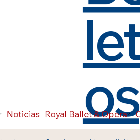
le
os
Noticias
Royal Ballet & Opera
C