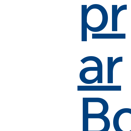
pr
ar
B