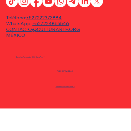
Teléfono:
+527222373884
WhatsApp:
+527224865546
CONTACTO@CULTURARTE.ORG
MÉXICO
Ojos y figuras abstractas en tonos
azules, protagonistas DE LA OBRA DE
Derechos Reservados 2026 CulturArte ®
OLGA HERNÁNDEZ.
AVISO DE PRIVACIDAD
TÉRMINOS Y CONDICIONES