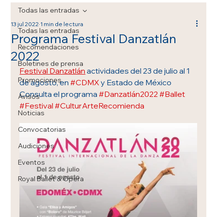
Todas las entradas
13 jul 2022
1 min de lectura
Todas las entradas
Programa Festival Danzatlán
Recomendaciones
2022
Boletines de prensa
Festival Danzatlán
 actividades del 23 de julio al 1 
Promociones
de agosto, en 
#CDMX
 y Estado de México
Consulta el programa 
#Danzatlán2022
#Ballet
Avisos
#Festival
#CulturArteRecomienda
Noticias
Convocatorias
Audiciones
Eventos
Royal Ballet & Opera