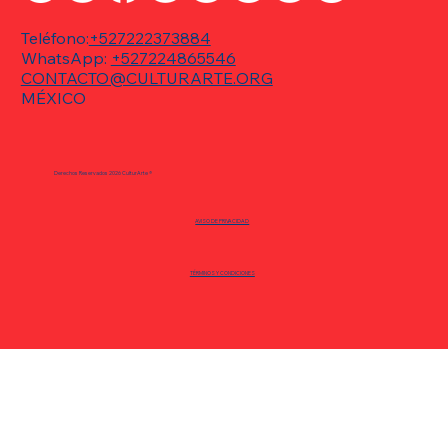
Teléfono:
+527222373884
WhatsApp:
+527224865546
CONTACTO@CULTURARTE.ORG
MÉXICO
CulturArte trae de regreso "Hijo de la...":
El éxito internacional que aborda la
Derechos Reservados 2026 CulturArte ®
maternidad en época de redes sociales
AVISO DE PRIVACIDAD
TÉRMINOS Y CONDICIONES