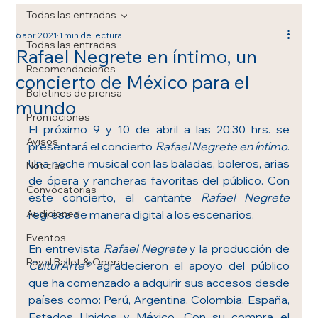
Todas las entradas
6 abr 2021
1 min de lectura
Todas las entradas
Rafael Negrete en íntimo, un
Recomendaciones
concierto de México para el
Boletines de prensa
mundo
Promociones
El próximo 9 y 10 de abril a las 20:30 hrs. se 
Avisos
presentará el concierto 
Rafael Negrete en íntimo
. 
Una noche musical con las baladas, boleros, arias 
Noticias
de ópera y rancheras favoritas del público. Con 
Convocatorias
este concierto, el cantante 
Rafael Negrete
Audiciones
regresa de manera digital a los escenarios.
Eventos
En entrevista 
Rafael Negrete
 y la producción de 
Royal Ballet & Opera
CulturArte®
 agradecieron el apoyo del público 
que ha comenzado a adquirir sus accesos desde 
países como: Perú, Argentina, Colombia, España, 
Estados Unidos y México. Con su compra el 