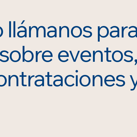
o llámanos par
 sobre eventos
ontrataciones 
 contacto: 72