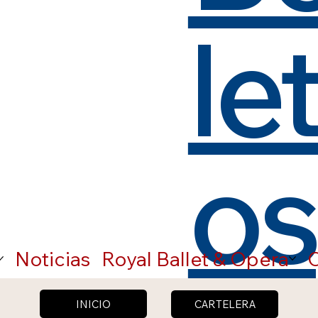
le
os
Noticias
Royal Ballet & Opera
C
INICIO
CARTELERA