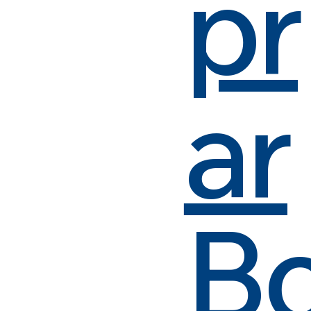
pr
ar
B