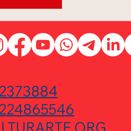
2373884
224865546
LTURARTE.ORG