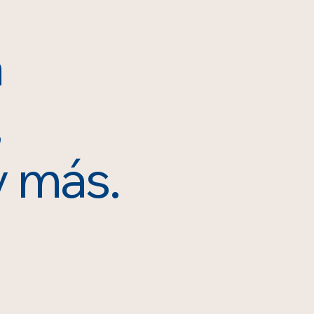
a
,
y más.
22373884