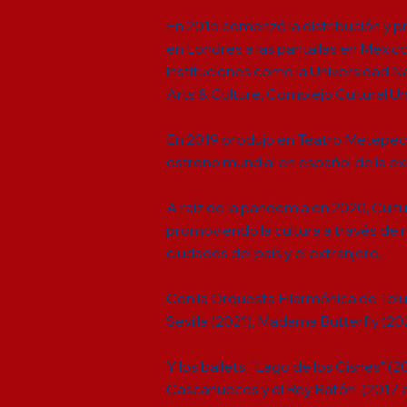
En 2015 comenzó la distribución y 
en Londres a las pantallas en Méxic
instituciones como la Universidad
Arts & Culture, Complejo Cultural Un
En 2019 produjo en Teatro Metepec l
estreno mundial en español de la ex
A raíz de la pandemia en 2020, Cultu
promoviendo la cultura a través de m
ciudades del país y el extranjero.
Con la Orquesta Filarmónica de Toluc
Sevilla (2021), Madama Butterfly (20
Y los ballets: "Lago de los Cisnes" (2
Cascanueces y el Rey Ratón" (2017 a