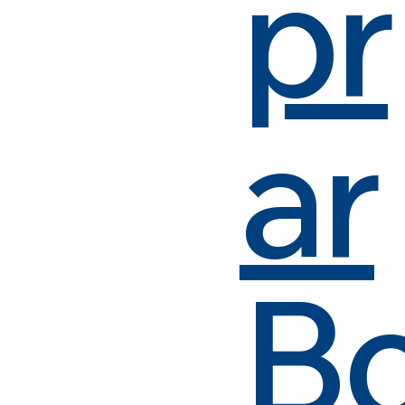
pr
ar
B