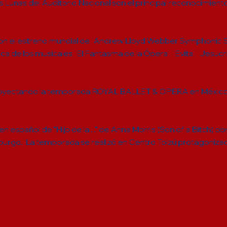
s Lunas del Auditorio Nacional son el principal reconocimient
ron el estreno mundial de "Andrew Lloyd Webber Symphonic 
ca de los musicales "El Fantasma de la Ópera", "Evita", "Jesucri
 proyectando la temporada ROYAL BALLET & OPERA en México, 
n español de "Hijo de la ..." de Anna Morris (Son of a Bitch) o
burgo. La temporada se realizó en Centro Tolzú protagonizada