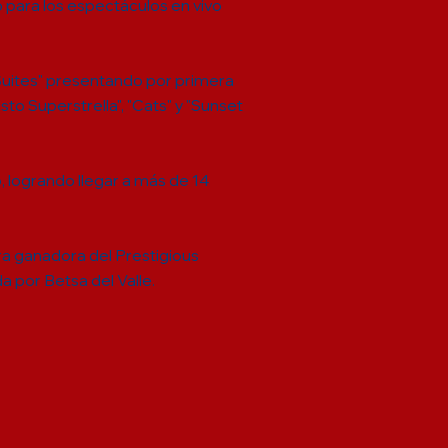
o para los espectáculos en vivo
Suites" presentando por primera
sto Superstrella", "Cats" y "Sunset
logrando llegar a más de 14
bra ganadora del Prestigious
 por Betsa del Valle.