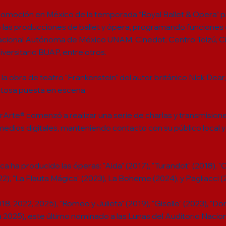
promoción en México de la temporada “Royal Ballet & Opera”
o las producciones de ballet y ópera, programando funciones
 Nacional Autónoma de México UNAM, Cinedot, Centro Tolzú,
iversitario BUAP, entre otros.
a obra de teatro "Frankenstein" del autor británico Nick Dear
itosa puesta en escena.
rArte® comenzó a realizar una serie de charlas y transmisione
edios digitales, manteniendo contacto con su público local y 
a ha producido las óperas: "Aida" (2017), "Turandot" (2018), 
22), "La Flauta Mágica" (2023), La Boheme (2024), y Pagliacci (
018, 2022, 2025), "Romeo y Julieta" (2019), "Giselle" (2023), "Don
 2025), este último nominado a las Lunas del Auditorio Naci