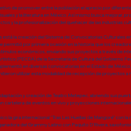
etivo de promover entre la población el aprecio por diferent
isuales y la literatura en México. Así mismo busca mejorar, pr
tos y la profesionalización del quehacer de las industrias cult
 está la creación del Sistema de Convocatorias Culturales e
e permitió por primera ocasión en la historia que los creadore
stímulos económicos, enviando sus proyectos a través de int
 Artístico (PECDA) de la Secretaría de Cultura del Gobierno 
plementó en diversas convocatorias en el Estado de México,
itieron utilizar esta modalidad de recepción de proyectos a 
 adaptación y creación de Teatro Metepec, abriendo sus puert
on cartelera de eventos en vivo y proyecciones internacionale
co la gira internacional “Tras Las Huellas de Mangoré” con la
 ganadora del Grammy Latino con Paquito D’Rivera, saxofoni