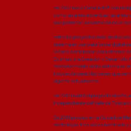
En 2007 nace CulturArte® con el obj
como las artes escénicas, las artes v
que permitan la realización de proyec
Entre los proyectos más destacados
sistema es una plataforma digital qu
México participaran para obtener e
Estímulo a la Creación y Desarrollo
Posteriormente dicho sistema se im
innovación sentó las bases que perm
vigente actualmente.
En 2012 realizó el proyecto diseño,
independiente del Valle de Toluca c
En 2013 produjo en la Ciudad de Méxi
Berta Rojas, tres veces nominada y