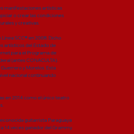
es manifestaciones artísticas
opiciar o crear las condiciones
urales y creativas.
n Línea SCC® en 2008. Dicho
s artísticos del Estado de
ernet para el Programa de
Federal (antes CONACULTA).
 Guerrero y Morelos. Esta
nivel nacional continuando
as en 2014 como el único teatro
s.
 reconocida guitarrista Paraguaya
sta 14 veces ganador del Grammy.