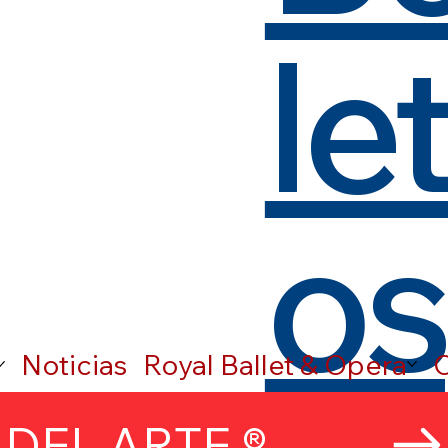
le
os
Noticias
Royal Ballet & Opera
C
DEL ARTE ®