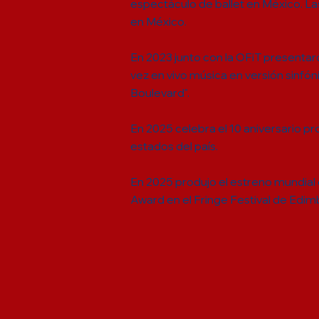
espectáculo de ballet en México. La
en México.
En 2023 junto con la OFiT presenta
vez en vivo música en versión sinfóni
Boulevard".
En 2025 celebra el 10 aniversario
estados del país.
En 2025 produjo el estreno mundial e
Award en el Fringe Festival de Edim