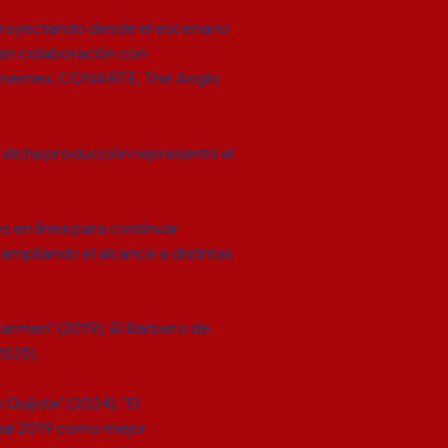
 proyectando desde el escenario
 en colaboración con
 Cinemex, CONARTE, The Anglo
, dicha producción representó el
s en línea para continuar
ampliando el alcance a distintas
"Carmen" (2019), El Barbero de
2025).
 Quijote" (2024), "El
onal 2019 como mejor