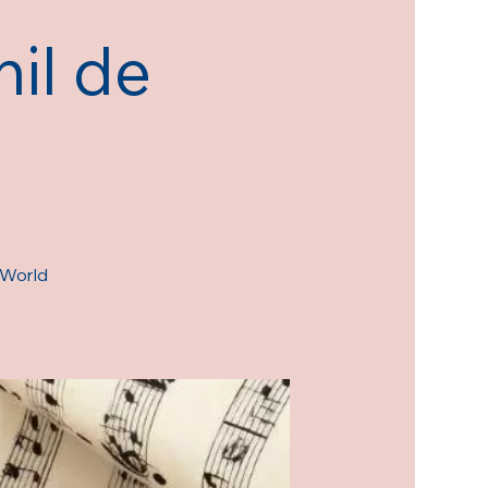
il de
l World