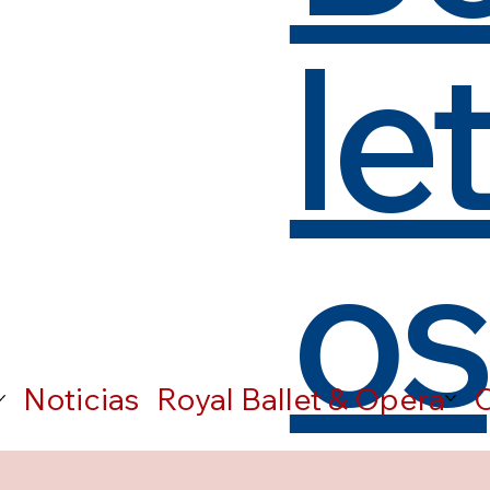
le
os
Noticias
Royal Ballet & Opera
C