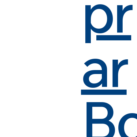
pr
ar
B