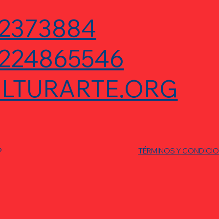
2373884
224865546
LTURARTE.ORG
®
TÉRMINOS Y CONDICI