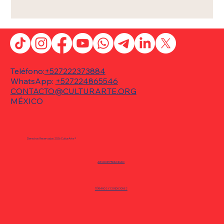
Teléfono:
+527222373884
WhatsApp:
+527224865546
CONTACTO@CULTURARTE.ORG
MÉXICO
Derechos Reservados 2026 CulturArte ®
AVISO DE PRIVACIDAD
TÉRMINOS Y CONDICIONES