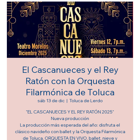
El Cascanueces y el Rey
Ratón con la Orquesta
Filarmónica de Toluca
sáb 13 de dic
  |  
Toluca de Lerdo
"EL CASCANUECES Y EL REY RATÓN 2025"
Nueva producción
La producción más esperada del año: disfruta el
clásico navideño con ballet y la Orquesta Filarmónica
de Toluca. ORQUESTA EN VIVO, ballet, nieve y