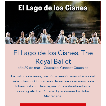
El Lago de los Cisnes, The
Royal Ballet
sáb 29 de mar
  |  
Coacalco, Cinedot Coacalco
La historia de amor, traición y perdón más intensa del
ballet clásico. Combinando la sensacional música de
Tchaikovski con la imaginación deslumbrante del
coreógrafo Liam Scarlett y el diseñador John
Macfarlane.