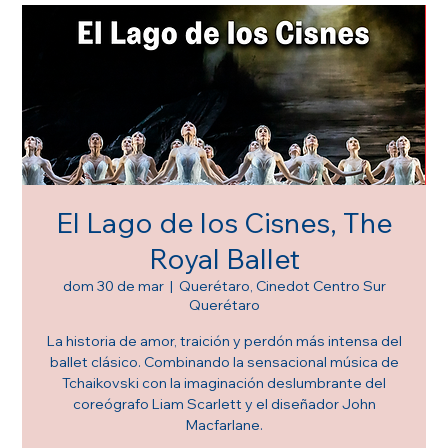
El Lago de los Cisnes, The
Royal Ballet
dom 30 de mar
  |  
Querétaro, Cinedot Centro Sur
Querétaro
La historia de amor, traición y perdón más intensa del
ballet clásico. Combinando la sensacional música de
Tchaikovski con la imaginación deslumbrante del
coreógrafo Liam Scarlett y el diseñador John
Macfarlane.