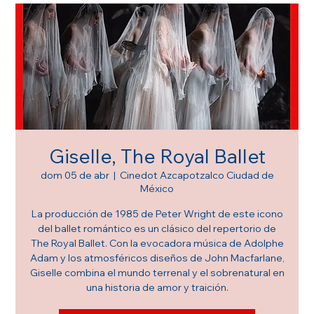
Giselle, The Royal Ballet
dom 05 de abr
  |  
Cinedot Azcapotzalco Ciudad de
México
La producción de 1985 de Peter Wright de este icono
del ballet romántico es un clásico del repertorio de
The Royal Ballet. Con la evocadora música de Adolphe
Adam y los atmosféricos diseños de John Macfarlane,
Giselle combina el mundo terrenal y el sobrenatural en
una historia de amor y traición.