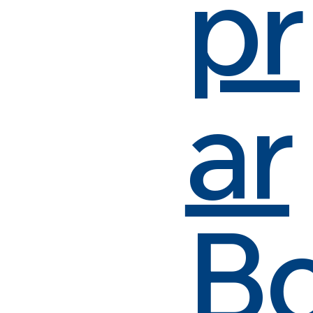
pr
ar
B