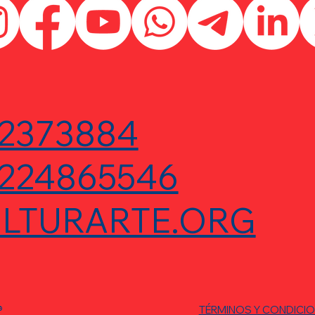
2373884
224865546
LTURARTE.ORG
®
TÉRMINOS Y CONDICI