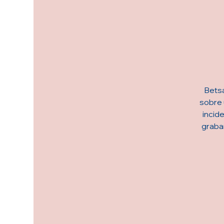
Betsa
sobre 
incid
grabar