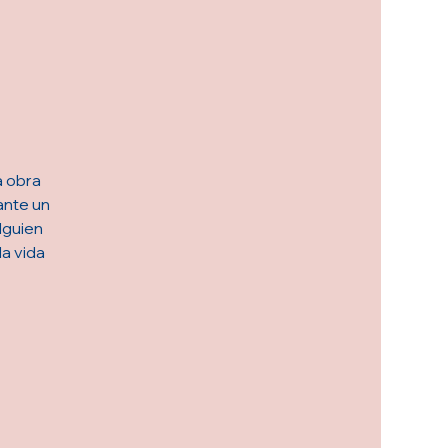
a obra
ante un
lguien
la vida