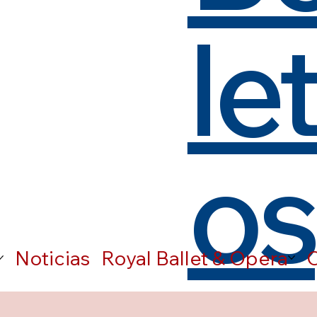
le
os
Noticias
Royal Ballet & Opera
C