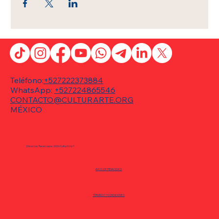
Teléfono:
+527222373884
WhatsApp:
+527224865546
CONTACTO@CULTURARTE.ORG
MÉXICO
Derechos Reservados 2026 CulturArte ®
AVISO DE PRIVACIDAD
TÉRMINOS Y CONDICIONES