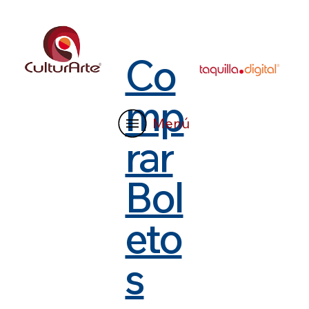
Co
mp
Menú
rar
Bol
eto
s