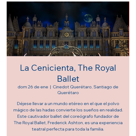
La Cenicienta, The Royal
Ballet
dom 26 de ene
  |  
Cinedot Querétaro, Santiago de
Querétaro
Déjese llevar a un mundo etéreo en el que el polvo
mágico de las hadas convierte los sueños en realidad.
Este cautivador ballet del coreógrafo fundador de
The Royal Ballet, Frederick Ashton, es una experiencia
teatral perfecta para toda la familia.