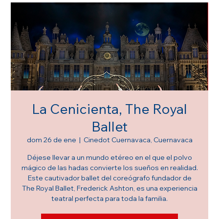
La Cenicienta, The Royal
Ballet
dom 26 de ene
  |  
Cinedot Cuernavaca, Cuernavaca
Déjese llevar a un mundo etéreo en el que el polvo
mágico de las hadas convierte los sueños en realidad.
Este cautivador ballet del coreógrafo fundador de
The Royal Ballet, Frederick Ashton, es una experiencia
teatral perfecta para toda la familia.