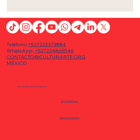
Teléfono:
+527222373884
WhatsApp:
+527224865546
CONTACTO@CULTURARTE.ORG
MÉXICO
Derechos Reservados 2026 CulturArte ®
AVISO DE PRIVACIDAD
TÉRMINOS Y CONDICIONES