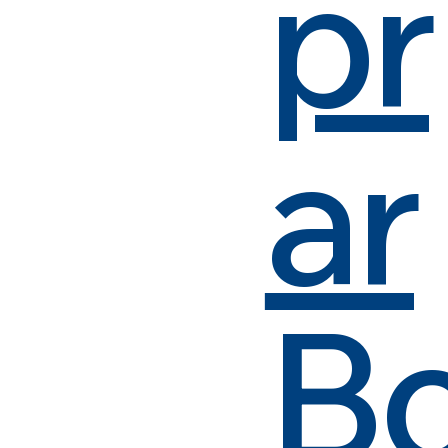
pr
ar
B