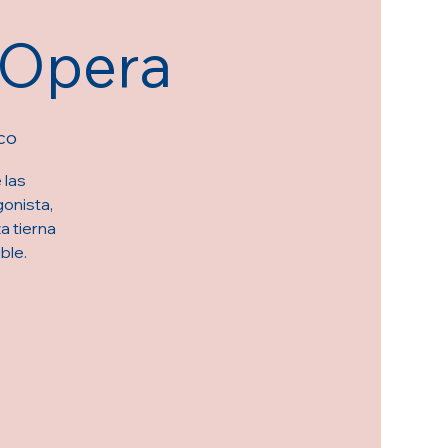
l Opera
co
 las
onista,
a tierna
ble.