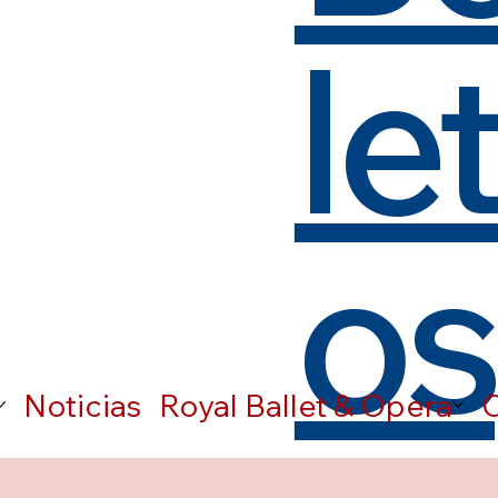
le
os
Noticias
Royal Ballet & Opera
C