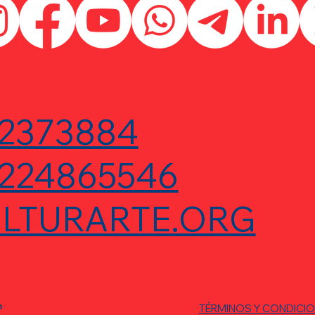
2373884
224865546
LTURARTE.ORG
®
TÉRMINOS Y CONDICI