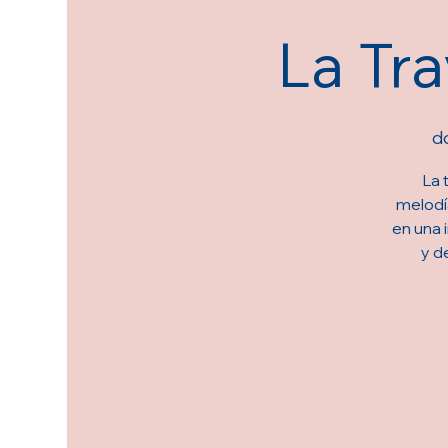
La Tra
d
La 
melodí
en una 
y d