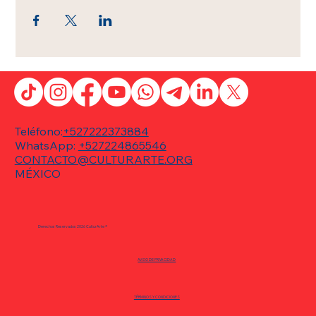
Teléfono:
+527222373884
WhatsApp:
+527224865546
CONTACTO@CULTURARTE.ORG
MÉXICO
Derechos Reservados 2026 CulturArte ®
AVISO DE PRIVACIDAD
TÉRMINOS Y CONDICIONES