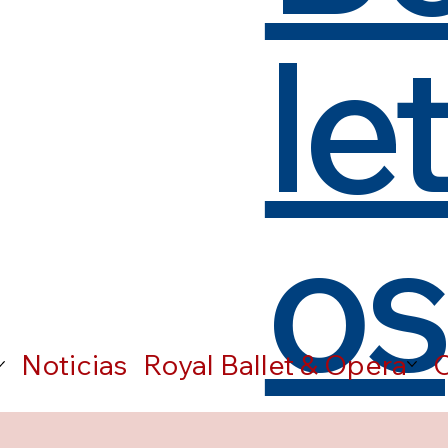
le
os
Noticias
Royal Ballet & Opera
C