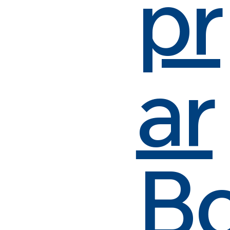
pr
ar
B