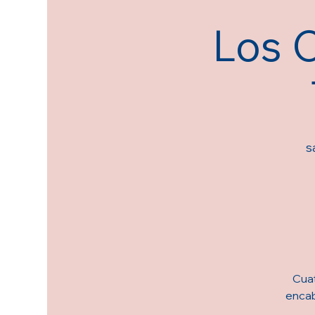
Los 
s
Cuat
encab