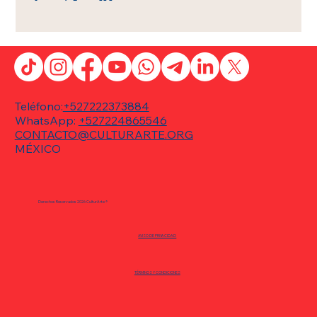
Teléfono:
+527222373884
WhatsApp:
+527224865546
CONTACTO@CULTURARTE.ORG
MÉXICO
Derechos Reservados 2026 CulturArte ®
AVISO DE PRIVACIDAD
TÉRMINOS Y CONDICIONES