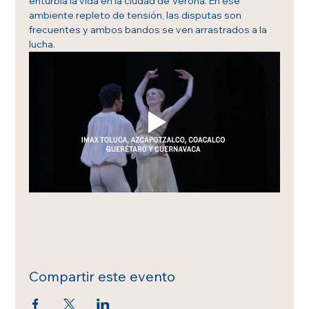
enturbia la vida en la ciudad de Verona. En ese 
ambiente repleto de tensión, las disputas son 
frecuentes y ambos bandos se ven arrastrados a la 
lucha.
Compartir este evento