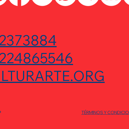
2373884
224865546
LTURARTE.ORG
®
TÉRMINOS Y CONDICI