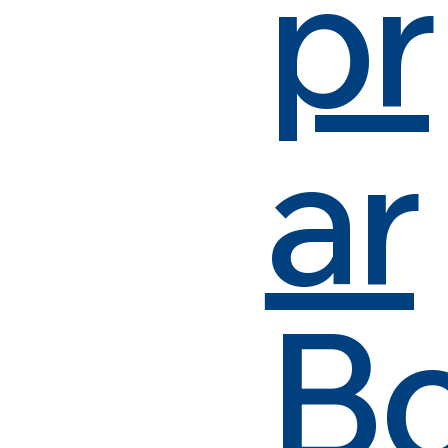
pr
ar
B