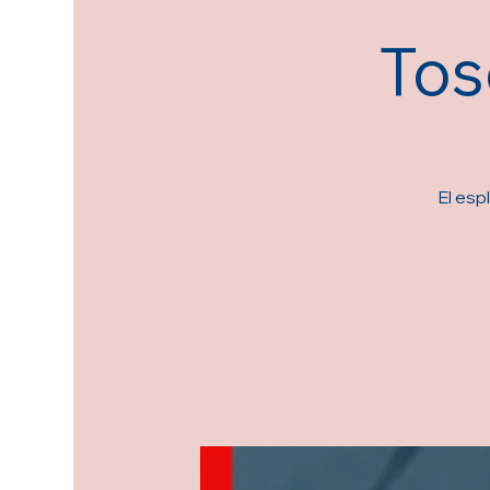
Tos
El esp