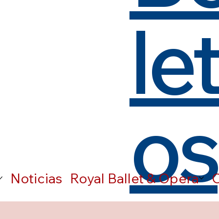
le
os
Noticias
Royal Ballet & Opera
C