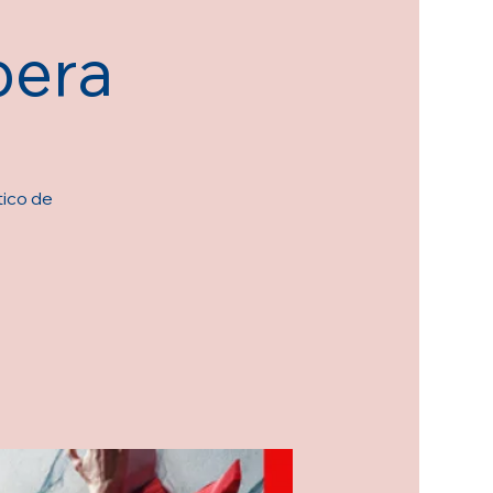
pera
tico de