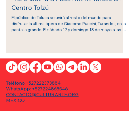
Desde Londres, llega la mítica ópera
“Turandot” a Cinedot IMAX Toluca en
Centro Tolzú
El público de Toluca se unirá al resto del mundo para
disfrutar la última ópera de Giacomo Puccini, Turandot, en la
pantalla grande. El sábado 17 y domingo 18 de mayo a las 10
a.m.
Teléfono:
+527222373884
WhatsApp:
+527224865546
CONTACTO@CULTURARTE.ORG
MÉXICO