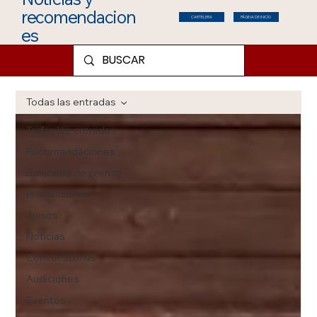
recomendacion
CARTELERA
PÁGINA DE INICIO
es
Todas las entradas
Todas las entradas
Recomendaciones
Boletines de prensa
Promociones
Avisos
Noticias
Convocatorias
Audiciones
Eventos