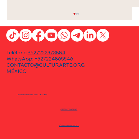
Teléfono:
+527222373884
WhatsApp:
+527224865546
CONTACTO@CULTURARTE.ORG
MÉXICO
Nacahue: Ramón y Hortensia, única
función en Lerma, Estado de México
Derechos Reservados 2026 CulturArte ®
AVISO DE PRIVACIDAD
TÉRMINOS Y CONDICIONES