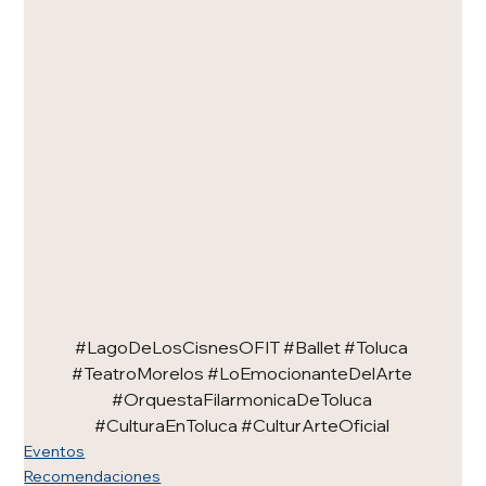
#LagoDeLosCisnesOFIT
#Ballet
#Toluca
#TeatroMorelos
#LoEmocionanteDelArte
#OrquestaFilarmonicaDeToluca
#CulturaEnToluca
#CulturArteOficial
Eventos
Recomendaciones