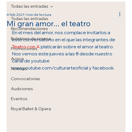
Todas las entradas
4 feb 2021
1 min de lectura
Todas las entradas
Mi gran amor... el teatro
Recomendaciones
En el mes del amor, nos complace invitarlos a 
Boletines de prensa
este conversatorio en el que las integrantes de 
Teatro con A
 platicarán sobre el amor al teatro. 
Promociones
Nos vemos este jueves a las 8 desde nuestro 
Avisos
canal de youtube 
www.youtube.com/culturarteoficial y facebook.
Noticias
Convocatorias
Audiciones
Eventos
Royal Ballet & Opera