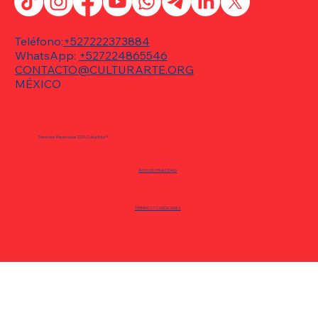
Teléfono:
+527222373884
WhatsApp:
+527224865546
CONTACTO@CULTURARTE.ORG
MÉXICO
Graciela Iturbide: 45 años de una mirada
que trasciende el tiempo llegan a Centro
Derechos Reservados 2026 CulturArte ®
Tolzú.
AVISO DE PRIVACIDAD
TÉRMINOS Y CONDICIONES