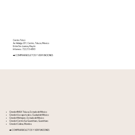
Centro Tolzú
Av. Hidalgo 201, Centro, Toluca, Mexico
Entre Sor Juana y Rayón
Informes: 722 213 4893
⮕ COMPRAR BOLETOS Y VER FUNCIONES
Cinedot IMAX Toluca, Estado de México
Cinedot Azcapotzalco, Ciudad de México
Cinedot Metepec, Estado de México
Cinedot Centro Sur Querétaro, Querétaro
Cinedot Colima, Morelos
⮕ COMPRAR BOLETOS Y VER FUNCIONES