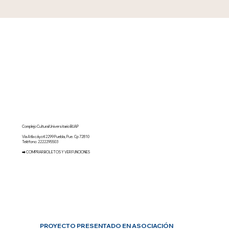
Complejo Cultural Universitario BUAP
Vía Atlixcáyotl 2299 Puebla, Pue. Cp 72810
Teléfono: 2222295503
⮕ COMPRAR BOLETOS Y VER FUNCIONES
PROYECTO PRESENTADO EN ASOCIACIÓN