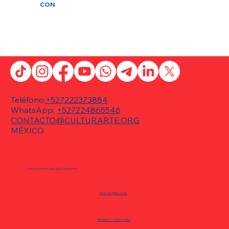
CON
Teléfono:
+527222373884
WhatsApp:
+527224865546
CONTACTO@CULTURARTE.ORG
MÉXICO
Derechos Reservados 2026 CulturArte ®
AVISO DE PRIVACIDAD
TÉRMINOS Y CONDICIONES