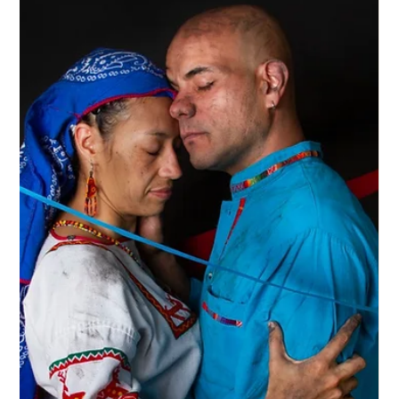
CulturArte
29 jun
Victoria Molina llega a Centro Tolzú
con una exposición que invita a
redescubrir la naturaleza.
Centro Tolzú presenta "Más allá de lo visible. Victoria Molina",
una exposición que invita al público a descubrir aquello que
sostiene la vida, pero que muchas veces pasa
desapercibido. La muestra reúne obras creadas
especialmente para esta exposición y propone un recorrido
que invita a observar más allá de lo evidente, poniendo