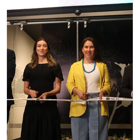
Una de las fotógrafas más importantes de México llega a
Centro Tolzú. Centro Tolzú presenta "Graciela Iturbide,
Cuando habla la luz", una exposición realizada en alianza con
el Banco Nacional de México, a través de Patrimonio y
Fomento Cultural Banamex, para celebrar y reconocer la
trayectoria de una de las fotógrafas mexicanas más
importantes a nivel internacional. Recientemente
galardonada con el Premio Princesa de Asturias de las Artes
2025, Graciela Iturbide es reconocida