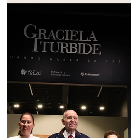
El Coro Juvenil de Toluca representó a
México en Viena en el World Peace
Choral Festival.
La música tiene el poder de unir personas y culturas. El Coro
Juvenil de Toluca viajó a Viena, Austria, para participar en el
World Peace Choral Festival, uno de los encuentros corales
más importantes a nivel internacional. Esta experiencia
representó una oportunidad única para compartir su talento
en una de las ciudades con mayor tradición musical del
mundo, junto a agrupaciones provenientes de distintos
países que encuentran en la música un lenguaje universal
para promover