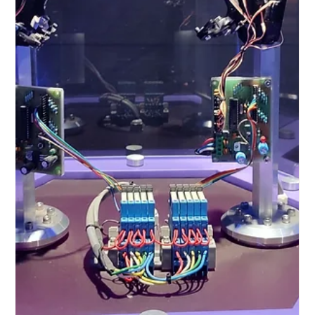
CulturArte
29 feb 2024
Desde el Franz Mayer a Toluca ven a
disfrutar el trabajo de grandes
maestros del grabado europeo
reunidos en la exposición
IMPRESCINDIBLES