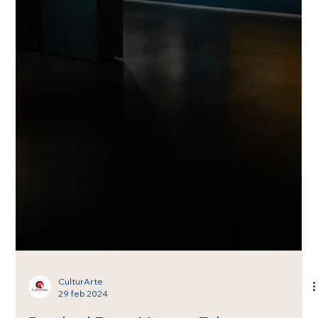
2 jun
Nacahue: Ramón y Hortensia, única
función en Lerma, Estado de México
Nacahue: Ramón y Hortensia, producción de distribución
nacional de Cacumen Producciones y Los Colochos Teatro,
se presentará este sábado 6 de junio a las 17 h, en el Foro
Cultural Tiempo y Espacio Thaay, la es ENTRADA LIBRE.