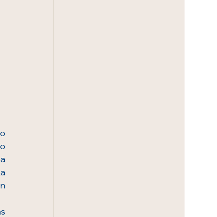
o 
o 
a 
a 
n 
s 