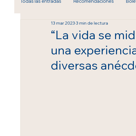
Todas las entradas
Recomendaciones
Bole
13 mar 2023
3 min de lectura
Royal Ballet & Opera
“La vida se mid
una experiencia
diversas anécd