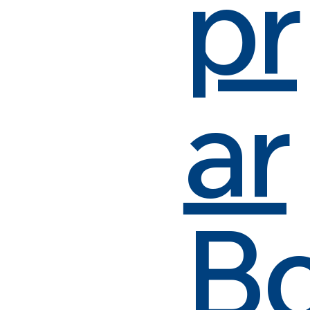
pr
ar
B