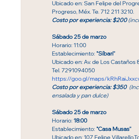
Ubicado en: San Felipe del Progre
Progreso, Méx. Te. 712 211 3210.
Costo por experiencia: $200 
(inc
Sábado 25 de marzo
Horario: 11:00
Establecimiento:
 "Síbari”
Ubicado en: Av. de Los Castaños 
Tel. 7291094050 
https://goo.gl/maps/kRhRaiJx
Costo por experiencia: $350
  (In
ensalada y pan dulce)
Sábado 25 de marzo
Horario: 
18:00
Establecimiento: 
"Casa Musas”
Ubicado en: 107 Felipe Villarello