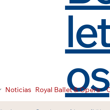
le
os
Noticias
Royal Ballet & Opera
C