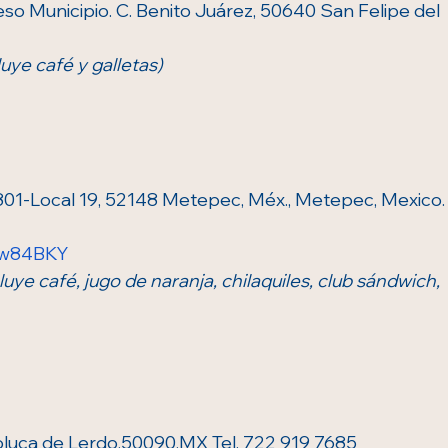
so Municipio. C. Benito Juárez, 50640 San Felipe del 
luye café y galletas)
801-Local 19, 52148 Metepec, Méx., Metepec, Mexico.
xcw84BKY
cluye café, jugo de naranja, chilaquiles, club sándwich, 
,Toluca de Lerdo,50090,MX Tel. 722 919 7685 