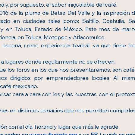
a y, por supuesto, el sabor inigualable del café. 
16 de la pluma de Betsa Del Valle y la inspiración d
do en ciudades tales como: Saltillo, Coahuila, Sa
 y en Toluca, Estado de México. Este mes de marzo
iencia, en Toluca, Metepec y Atlacomulco.
escena, como experiencia teatral, ya que tiene tre
ro a lugares donde regularmente no se ofrecen. 
ue los foros en los que nos presentaremos, son cafés
tos dirigidos por emprendedores locales. Al mism
café mexicano. 
rsar cara a cara con los y las nuestras, con el pretext
es en distintos espacios que nos permitan cumplirlos
ción con el día, horario y lugar que más le agrade.
as sedes en 
www.culturarte.org
o en 
FB 
La vida se mid