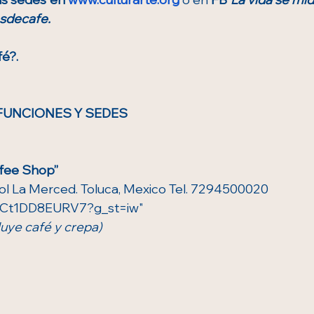
asdecafe.
é?.
FUNCIONES Y SEDES
ffee Shop”
ol La Merced. Toluca, Mexico Tel. 7294500020
bdCt1DD8EURV7?g_st=iw"
luye café y crepa)