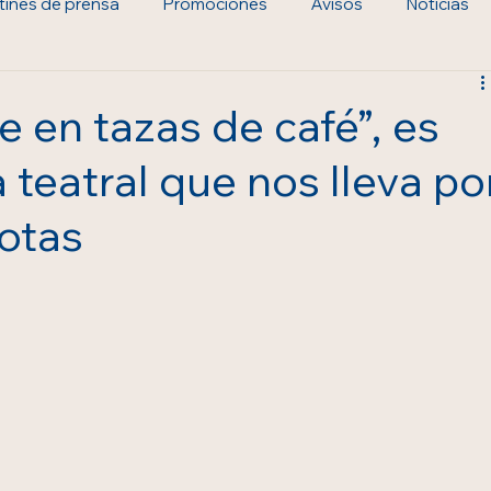
tines de prensa
Promociones
Avisos
Noticias
e en tazas de café”, es
 teatral que nos lleva po
otas