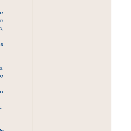
e 
n 
, 
s 
, 
o 
o 
.
e 